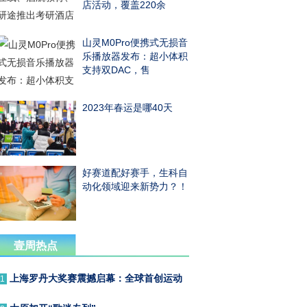
店活动，覆盖220余
山灵M0Pro便携式无损音
乐播放器发布：超小体积
支持双DAC，售
2023年春运是哪40天
好赛道配好赛手，生科自
动化领域迎来新势力？！
壹周热点
上海罗丹大奖赛震撼启幕：全球首创运动
1