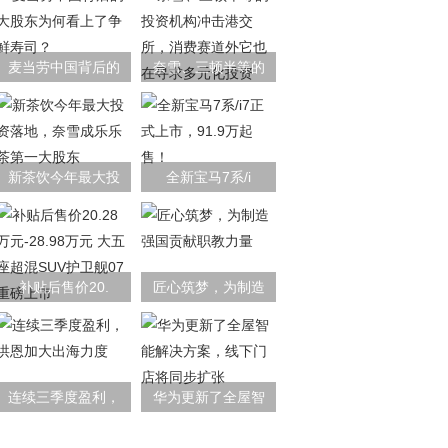
麦当劳中国背后的
奈雪、三顿半等的
新茶饮今年最大投
全新宝马7系/i
补贴后售价20.
匠心筑梦，为制造
连续三季度盈利，
华为更新了全屋智