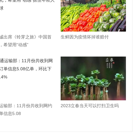
诚出席《铃芽之旅》中国首
生鲜因为疫情坏掉谁赔付
，希望用“动感”
运输部：11月份共收到网约
2023立春当天可以打扫卫生吗
单信息5.08