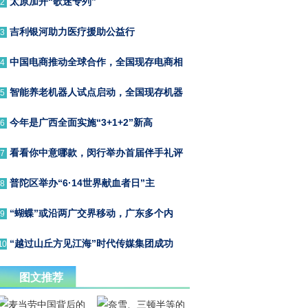
太原加开“歌迷专列”
2
吉利银河助力医疗援助公益行
3
中国电商推动全球合作，全国现存电商相
4
智能养老机器人试点启动，全国现存机器
5
今年是广西全面实施“3+1+2”新高
6
看看你中意哪款，闵行举办首届伴手礼评
7
普陀区举办“6·14世界献血者日”主
8
“蝴蝶”或沿两广交界移动，广东多个内
9
“越过山丘方见江海”时代传媒集团成功
10
图文推荐